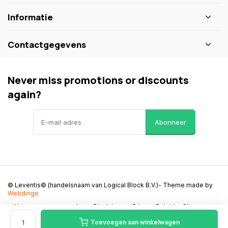
Informatie
Contactgegevens
Never miss promotions or discounts
again?
Abonneer
© Leventis© (handelsnaam van Logical Block B.V.)
- Theme made by
Webdinge
Algemene voorwaarden
Disclaimer
Privacy Beleid
Sitemap
Toevoegen aan winkelwagen