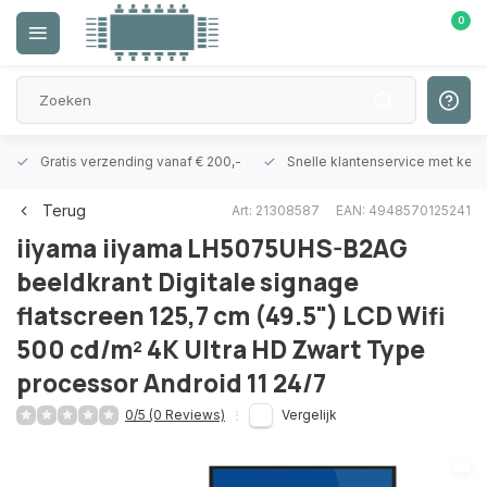
0
Gratis verzending vanaf € 200,-
Snelle klantenservice met ken
Terug
Art: 21308587
EAN: 4948570125241
iiyama
iiyama LH5075UHS-B2AG
beeldkrant Digitale signage
flatscreen 125,7 cm (49.5") LCD Wifi
500 cd/m² 4K Ultra HD Zwart Type
processor Android 11 24/7
0/5 (0 Reviews)
Vergelijk