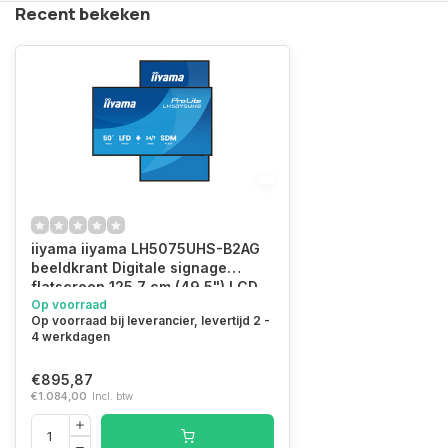
Recent bekeken
iiyama iiyama LH5075UHS-B2AG
beeldkrant Digitale signage
flatscreen 125,7 cm (49.5") LCD
Wifi 500 cd/m² 4K Ultra HD Zwart
Op voorraad
Op voorraad bij leverancier, levertijd 2 -
Type processor Android 11 24/7
4 werkdagen
€895,87
€1.084,00
Incl. btw