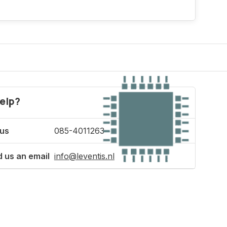
elp?
 us
085-4011263
 us an email
info@leventis.nl