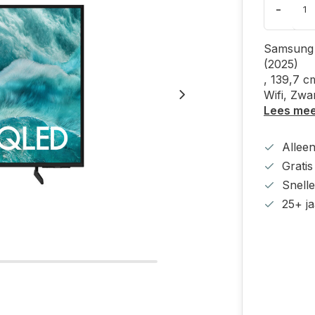
-
Samsung 
(2025)
, 139,7 c
Wifi, Zwa
Lees me
Alleen
Grati
Snell
25+ ja