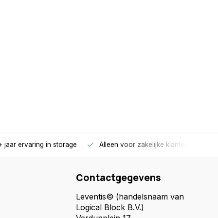
 jaar ervaring in storage
Alleen voor zakelijke klanten
Gr
Contactgegevens
Leventis© (handelsnaam van
Logical Block B.V.)