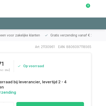
0
Klantenservice
leen voor zakelijke klanten
Gratis verzending vanaf € 200,-
Art: 21130961
EAN: 8806097118565
71
Op voorraad
)
Incl. btw
rraad bij leverancier, levertijd 2 - 4
en
erzending