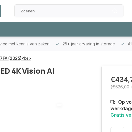
rvice met kennis van zaken
25+ jaar ervaring in storage
Al
Q7FA (2025)<br>
D 4K Vision AI
€434,
(€526,00
Op voo
werkdag
Gratis v