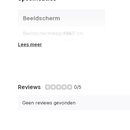
Beeldscherm
Beeldschermdiagonaal
139,7 cm
(55")
Lees meer
HD type
4K Ultra HD
Display
QLED
technologie
Reviews
0/5
Beeldscherm
Flat
vorm
Geen reviews gevonden
Motion
Motion
interpolation
Xcelerator