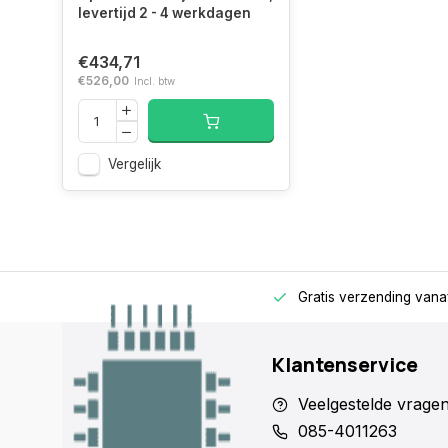
levertijd 2 - 4 werkdagen
TV-tuner
€434,71
€526,00
Incl. btw
Soort tuner
Analoog &
digitaal
Vergelijk
Formaat
DVB-CS2,
digitaal signaal
DVB-T2
Smart TV
rage
Alleen voor zakelijke klanten
Gratis verzending vana
Smart TV
Klantenservice
Internet TV
Veelgestelde vrage
Inclusief
Tizen
085-4011263
besturingssysteem