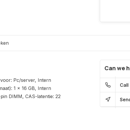
eken
Can we h
or: Pc/server, Intern
Call
at): 1 x 16 GB, Intern
pin DIMM, CAS-latentie: 22
Send