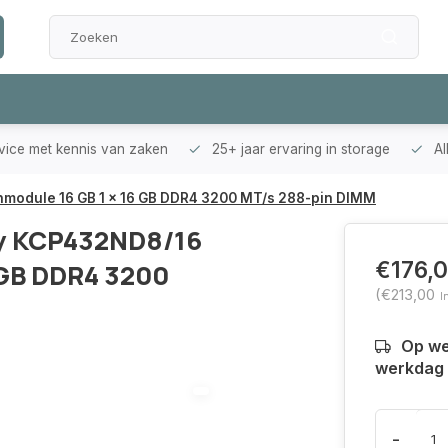
rvice met kennis van zaken
25+ jaar ervaring in storage
Al
odule 16 GB 1 x 16 GB DDR4 3200 MT/s 288-pin DIMM
y KCP432ND8/16
€176,
 GB DDR4 3200
(€213,00
I
Op we
werkdag 
-