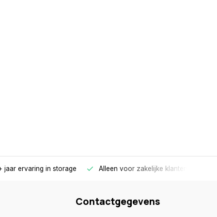
 jaar ervaring in storage
Alleen voor zakelijke klanten
Gr
Contactgegevens