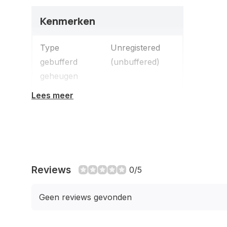
Kenmerken
Type
Unregistered
gebufferd
(unbuffered)
geheugen
Lees meer
CAS-latentie
22
Intern
16 GB
geheugen
Geheugenlayout
1 x 16 GB
Reviews
0/5
(modules x
formaat)
Geen reviews gevonden
Intern
DDR4