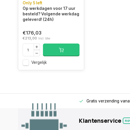
Only 5 left
geheugenmodule 16 GB
Op werkdagen voor 17 uur
1 x 16 GB DDR4 3200
Logistieke gegevens
besteld? Volgende werkdag
MT/s 288-pin DIMM
geleverd! (24h)
Code
84733020
€176,03
geharmoniseerd
€213,00
Incl. btw
systeem (HS)
Vergelijk
rage
Alleen voor zakelijke klanten
Gratis verzending vana
Klantenservice
no