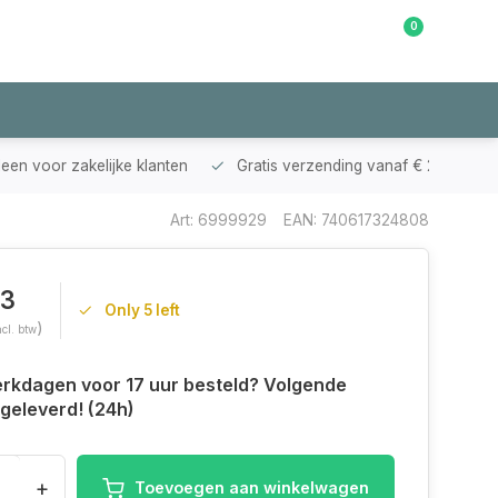
0
Klantenservice
leen voor zakelijke klanten
Gratis verzending vanaf € 200,-
Art: 6999929
EAN: 740617324808
03
Only 5 left
)
ncl. btw
rkdagen voor 17 uur besteld? Volgende
geleverd! (24h)
+
Toevoegen aan winkelwagen