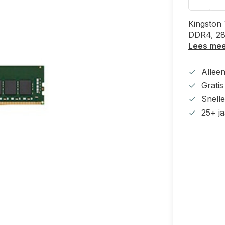
Kingston
DDR4, 2
Lees me
Alleen
Grati
Snell
25+ ja