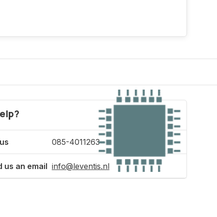
elp?
 us
085-4011263
 us an email
info@leventis.nl