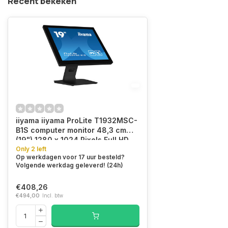
Recent bekeken
iiyama iiyama ProLite T1932MSC-
B1S computer monitor 48,3 cm
(19") 1280 x 1024 Pixels Full HD
LED Touchscreen Tafelblad Zwart
Only 2 left
Op werkdagen voor 17 uur besteld?
Volgende werkdag geleverd! (24h)
€408,26
€494,00
Incl. btw