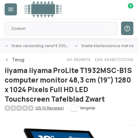
0
Gratis verzending vanaf € 200,-
Snelle klantenservice met ken
Terug
Art: 9828874
EAN: 4948570122196
iiyama
iiyama ProLite T1932MSC-B1S
computer monitor 48,3 cm (19") 1280
x 1024 Pixels Full HD LED
Touchscreen Tafelblad Zwart
0/5 (0 Reviews)
Vergelijk