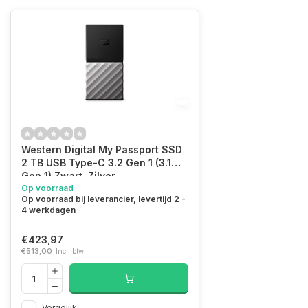
Western Digital My Passport SSD
2 TB USB Type-C 3.2 Gen 1 (3.1
Gen 1) Zwart, Zilver
(WDBKVX0020PSL-WESN)
Op voorraad
Op voorraad bij leverancier, levertijd 2 -
4 werkdagen
€423,97
€513,00
Incl. btw
Vergelijk