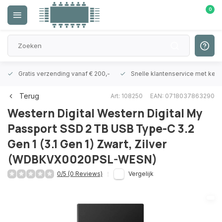
0
Gratis verzending vanaf € 200,-
Snelle klantenservice met ken
Terug
Art: 108250
EAN: 0718037863290
Western Digital
Western Digital My
Passport SSD 2 TB USB Type-C 3.2
Gen 1 (3.1 Gen 1) Zwart, Zilver
(WDBKVX0020PSL-WESN)
0/5 (0 Reviews)
Vergelijk