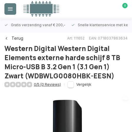
0
Gratis verzending vanaf € 200,-
Snelle klantenservice met ken
Terug
Art: 111652
EAN: 0718037863634
Western Digital
Western Digital
Elements externe harde schijf 8 TB
Micro-USB B 3.2 Gen 1 (3.1 Gen 1)
Zwart (WDBWLG0080HBK-EESN)
0/5 (0 Reviews)
Vergelijk