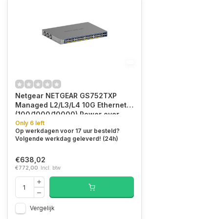
Netgear NETGEAR GS752TXP
Managed L2/L3/L4 10G Ethernet
(100/1000/10000) Power over
Ethernet (PoE) Zwart
Only 6 left
Op werkdagen voor 17 uur besteld?
Volgende werkdag geleverd! (24h)
€638,02
€772,00
Incl. btw
Vergelijk