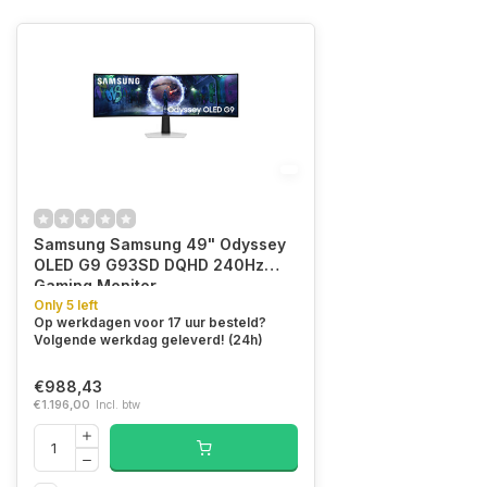
Samsung Samsung 49" Odyssey
OLED G9 G93SD DQHD 240Hz
Gaming Monitor
Only 5 left
Op werkdagen voor 17 uur besteld?
Volgende werkdag geleverd! (24h)
€988,43
€1.196,00
Incl. btw