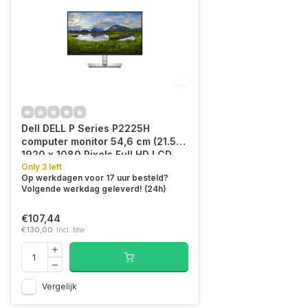
Dell DELL P Series P2225H
computer monitor 54,6 cm (21.5")
1920 x 1080 Pixels Full HD LCD
Zwart, Zilver
Only 3 left
Op werkdagen voor 17 uur besteld?
Volgende werkdag geleverd! (24h)
€107,44
€130,00
Incl. btw
Vergelijk