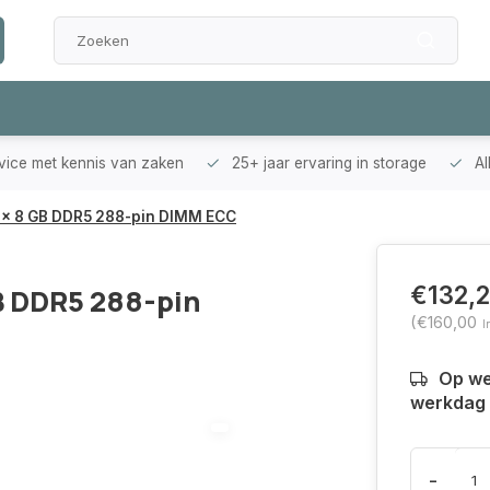
rvice met kennis van zaken
25+ jaar ervaring in storage
Al
x 8 GB DDR5 288-pin DIMM ECC
€132,
B DDR5 288-pin
(€160,00
I
Op we
werkdag 
-