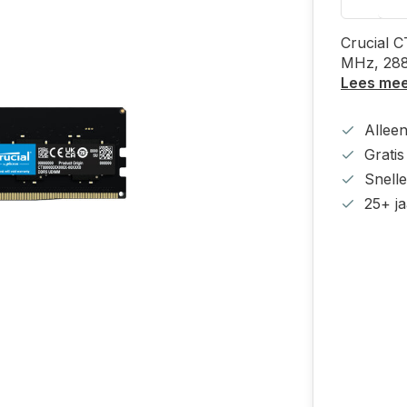
Crucial 
MHz, 28
Lees me
Alleen
Grati
Snell
25+ ja