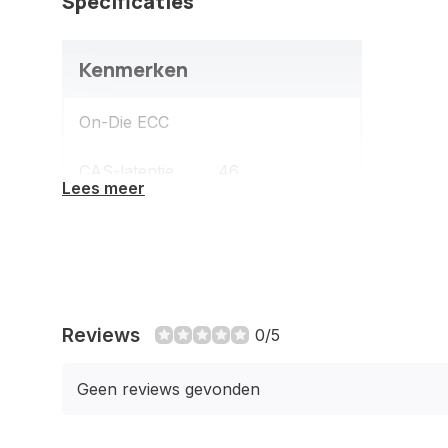
Specificaties
Kenmerken
On-Die ECC
CAS-latentie
46
Lees meer
Intern
8 GB
geheugen
Geheugenlayout
1 x 8 GB
(modules x
Reviews
0/5
formaat)
Geen reviews gevonden
Intern
DDR5
geheugentype