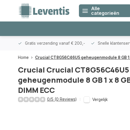
Alle
categorieën
klanten
Gratis verzending vanaf € 200,-
Snelle klantense
Home
Crucial CT8G56C46U5 geheugenmodule 8 GB 1 
Crucial
Crucial CT8G56C46U5
geheugenmodule 8 GB 1 x 8 G
DIMM ECC
0/5 (0 Reviews)
Vergelijk