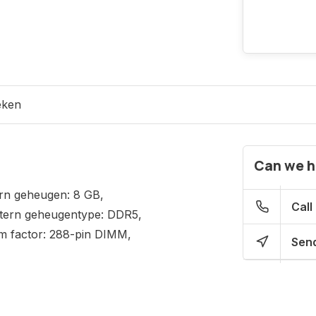
eken
Can we h
rn geheugen: 8 GB,
Call
ntern geheugentype: DDR5,
m factor: 288-pin DIMM,
Send