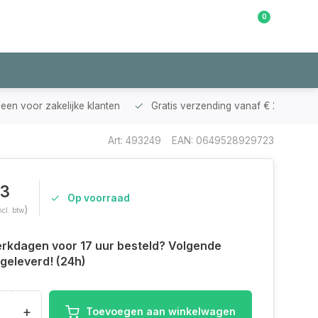
0
Klantenservice
leen voor zakelijke klanten
Gratis verzending vanaf € 200,-
Art: 493249
EAN: 0649528929723
23
Op voorraad
)
ncl. btw
rkdagen voor 17 uur besteld? Volgende
geleverd! (24h)
+
Toevoegen aan winkelwagen