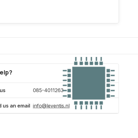
elp?
 us
085-4011263
 us an email
info@leventis.nl