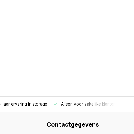
 jaar ervaring in storage
Alleen voor zakelijke klanten
Gr
Contactgegevens