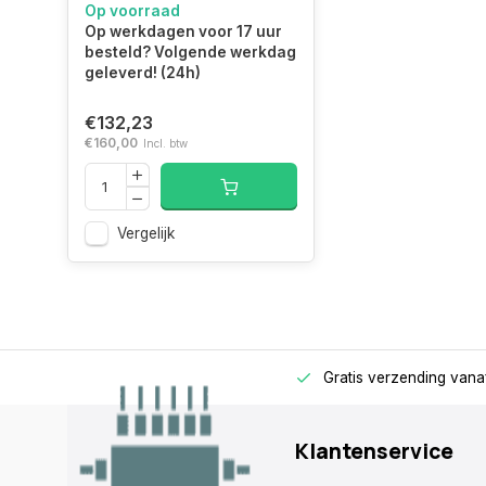
Op voorraad
x 8 GB DDR5 288-pin
Op werkdagen voor 17 uur
DIMM ECC
Intel®
besteld? Volgende werkdag
geleverd! (24h)
Extreme
Memory
€132,23
Profile (XMP)
€160,00
Incl. btw
Intel Extreme
3.0
Memory
Vergelijk
Profile (XMP)
versie
AMD
Extended
rage
Alleen voor zakelijke klanten
Gratis verzending vana
Profiles for
Overclocking
Klantenservice
(EXPO)