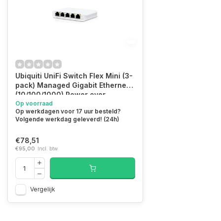
Ubiquiti UniFi Switch Flex Mini (3-
pack) Managed Gigabit Ethernet
(10/100/1000) Power over
Ethernet (PoE) Wit
Op voorraad
Op werkdagen voor 17 uur besteld?
Volgende werkdag geleverd! (24h)
€78,51
€95,00
Incl. btw
Vergelijk