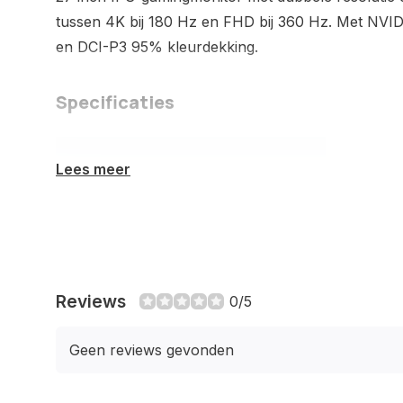
tussen 4K bij 180 Hz en FHD bij 360 Hz. Met NVID
en DCI-P3 95% kleurdekking.
Specificaties
Beeldscherm
Lees meer
Beeldschermdiagonaal
68,6 cm (27")
Resolutie
3840 x 2160
Pixels
Reviews
0/5
HD type
4K Ultra HD
Geen reviews gevonden
Oorspronkelijke
16:9
beeldverhouding