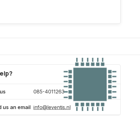
elp?
 us
085-4011263
 us an email
info@leventis.nl