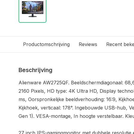
Productomschrijving
Reviews
Recent bek
Beschrijving
Alienware AW2725QF. Beeldschermdiagonaal: 68,6 
2160 Pixels, HD type: 4K Ultra HD, Display technol
ms, Oorspronkelijke beeldverhouding: 16:9, Kijkhoe
Kijkhoek, verticaal: 178°. Ingebouwde USB-hub, Ve
Gen 1). VESA-montage, In hoogte verstelbaar. Kle
27 inch IPS-gamingmonitor met dubbele resolutie