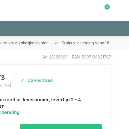
0
Klantenservice
leen voor zakelijke klanten
Gratis verzending vanaf € 200,-
Art: 21256267
EAN: 5397184821787
73
Op voorraad
)
ncl. btw
rraad bij leverancier, levertijd 2 - 4
en
erzending