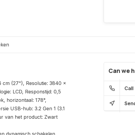
eken
Can we h
cm (27"), Resolutie: 3840 x
Call
ogie: LCD, Responstijd: 0,5
k, horizontaal: 178°,
Send
rsie USB-hub: 3.2 Gen 1 (3.1
ur van het product: Zwart
 en dynamisch schakelen