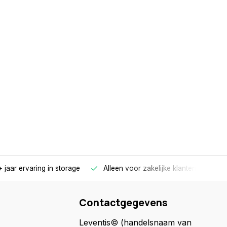
 jaar ervaring in storage
Alleen voor zakelijke klanten
Gr
Contactgegevens
Leventis© (handelsnaam van