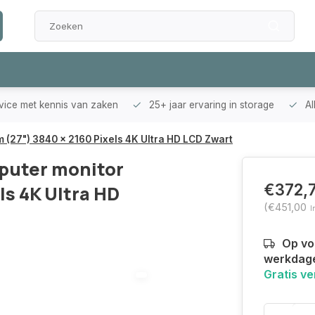
rvice met kennis van zaken
25+ jaar ervaring in storage
Al
(27") 3840 x 2160 Pixels 4K Ultra HD LCD Zwart
puter monitor
€372,
ls 4K Ultra HD
(€451,00
I
Op voo
werkdag
Gratis v