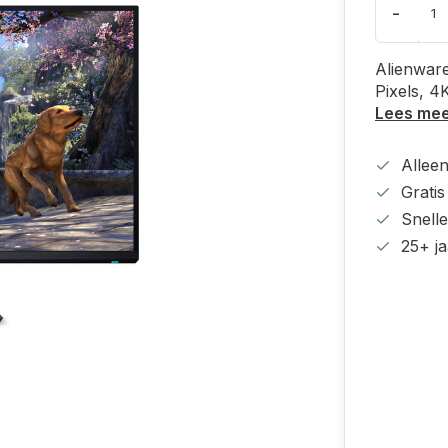
-
Alienwar
Pixels, 4
Lees me
Alleen
Grati
Snell
25+ ja