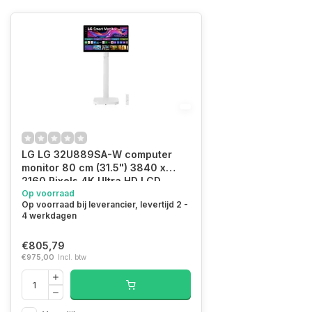
LG LG 32U889SA-W computer
monitor 80 cm (31.5") 3840 x
2160 Pixels 4K Ultra HD LCD
Touchscreen Kiosk Wit
Op voorraad
Op voorraad bij leverancier, levertijd 2 -
4 werkdagen
€805,79
€975,00
Incl. btw