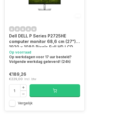
Dell DELL P Series P2725HE
computer monitor 68,6 cm (27")
1920 x 1080 Pixels Full HD LCD
Zwart
Op voorraad
Op werkdagen voor 17 uur besteld?
Volgende werkdag geleverd! (24h)
€189,26
€229,00
Incl. btw
Vergelijk