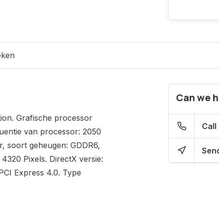
eken
Can we h
ion. Grafische processor
Call
quentie van processor: 2050
r, soort geheugen: GDDR6,
Send
320 Pixels. DirectX versie:
 PCI Express 4.0. Type