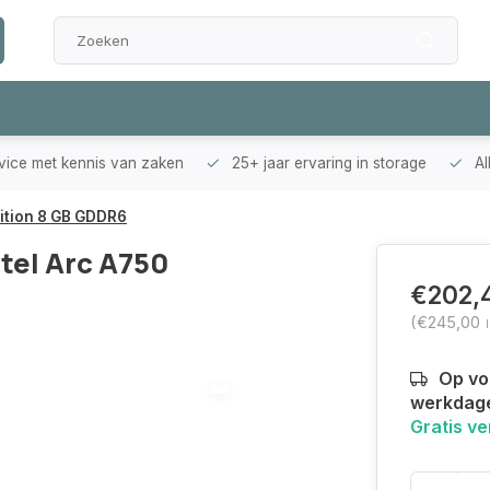
rvice met kennis van zaken
25+ jaar ervaring in storage
Al
ition 8 GB GDDR6
tel Arc A750
€202,
(€245,00
Op voo
werkdag
Gratis v