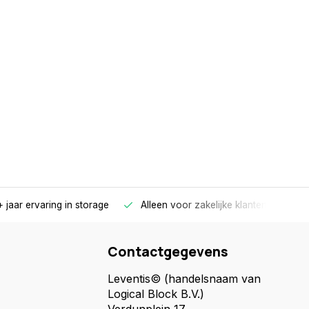
 jaar ervaring in storage
Alleen voor zakelijke klanten
Gr
Contactgegevens
Leventis© (handelsnaam van
Logical Block B.V.)