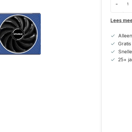
-
Lees me
Alleen
Grati
Snell
25+ ja