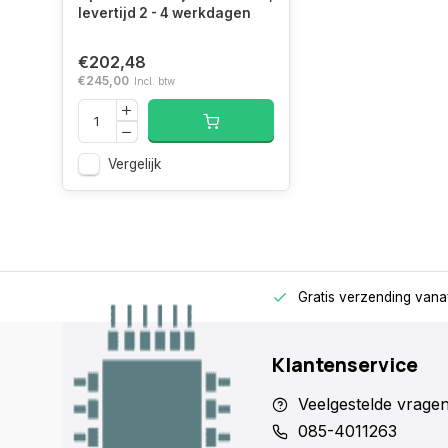
Geheugen
512 GB/s
levertijd 2 - 4 werkdagen
bandbreedte
€202,48
(max)
€245,00
Incl. btw
Poorten & interfaces
Vergelijk
Soort
PCI Express
aansluiting
4.0
Aantal HDMI-
1
poorten
rage
Alleen voor zakelijke klanten
Gratis verzending vana
HDMI versie
2.0
Klantenservice
Aantal
3
DisplayPorts
Veelgestelde vrage
085-4011263