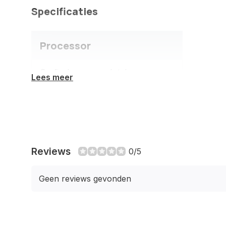
Specificaties
Processor
Grafische
Intel
Lees meer
processor
familie
Grafische
Arc A750
processor
Reviews
0/5
Frequentie
2050 MHz
van
Geen reviews gevonden
processor
Processor
2200 MHz