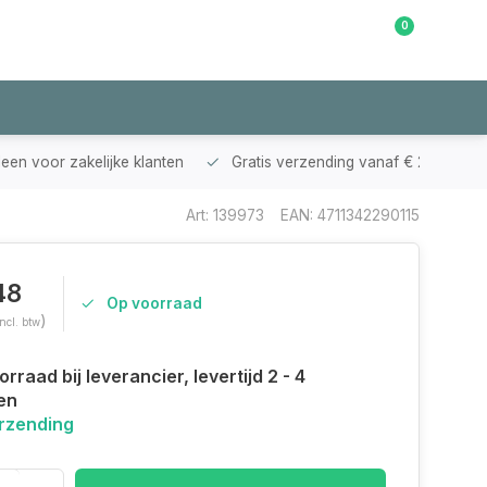
0
Klantenservice
leen voor zakelijke klanten
Gratis verzending vanaf € 200,-
Art: 139973
EAN: 4711342290115
48
Op voorraad
)
Incl. btw
rraad bij leverancier, levertijd 2 - 4
en
erzending