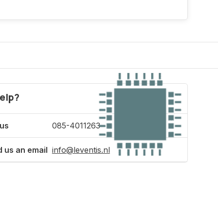
elp?
 us
085-4011263
 us an email
info@leventis.nl