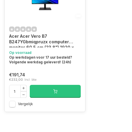
Acer Acer Vero B7
B247YGbmiqpruzx computer
monitor 60,5 cm (23.8") 1920 x
1080 Pixels Full HD LCD Zwart
Op voorraad
Op werkdagen voor 17 uur besteld?
Volgende werkdag geleverd! (24h)
€191,74
€232,00
Incl. btw
Vergelijk