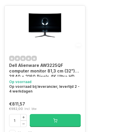
Dell Alienware AW3225QF
computer monitor 81,3 cm (32")
3840 x 2160 Pixels 4K Ultra HD
QD-OLED Zwart, Wit
Op voorraad
Op voorraad bij leverancier, levertijd 2 -
4 werkdagen
€811,57
€982,00
Incl. btw