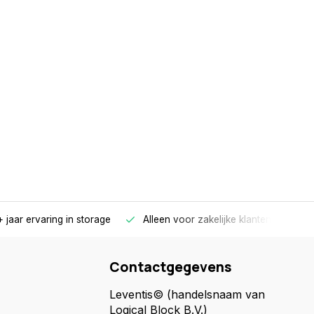
 jaar ervaring in storage
Alleen voor zakelijke klanten
Gr
Contactgegevens
Leventis© (handelsnaam van
Logical Block B.V.)