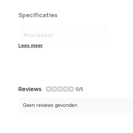
Specificaties
Processor
Lees meer
Processorfabrikant
AMD
Processorgeneratie
AMD Ryzen
9000 Series
Processormodel
9950X
Reviews
0/5
Basisfrequentie
4,3 GHz
Geen reviews gevonden
processor
Processorfamilie
AMD Ryzen™