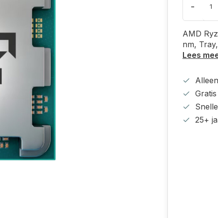
-
AMD Ryze
nm, Tray
Lees me
Alleen
Grati
Snell
25+ ja