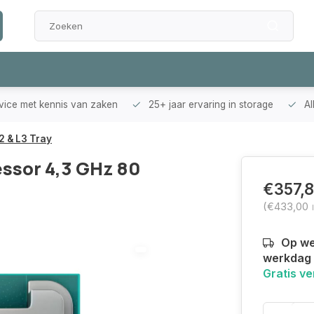
rvice met kennis van zaken
25+ jaar ervaring in storage
Al
 & L3 Tray
ssor 4,3 GHz 80
€357,
(€433,00
Op we
werkdag 
Gratis v