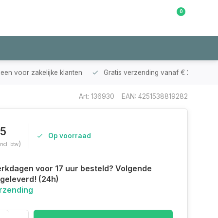
0
Klantenservice
leen voor zakelijke klanten
Gratis verzending vanaf € 200,-
Art: 136930
EAN: 4251538819282
85
Op voorraad
)
Incl. btw
rkdagen voor 17 uur besteld? Volgende
geleverd! (24h)
erzending