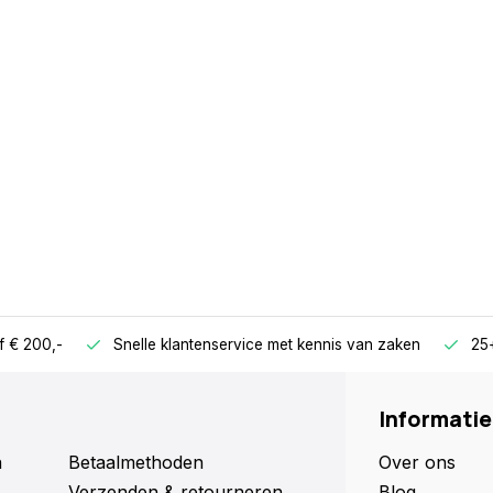
f € 200,-
Snelle klantenservice met kennis van zaken
25+
Informatie
n
Betaalmethoden
Over ons
Verzenden & retourneren
Blog