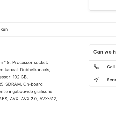
eken
Can we h
n™ 9, Processor socket:
Call
en kanaal: Dubbelkanaals,
essor: 192 GB,
Send
DR5-SDRAM. On-board
ntie ingebouwde grafische
 AES, AVX, AVX 2.0, AVX-512,