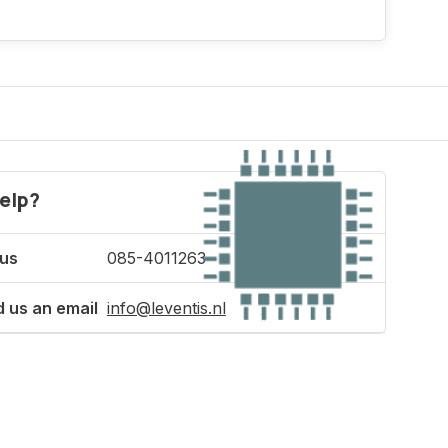
elp?
 us
085-4011263
 us an email
info@leventis.nl