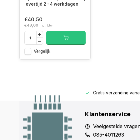
levertijd 2 - 4 werkdagen
Aantal per
1 stuk(s)
€40,50
verpakking
€49,00
Incl. btw
Breedte
208 mm
verpakking
Vergelijk
Diepte
92 mm
verpakking
Hoogte
124 mm
rage
Alleen voor zakelijke klanten
Gratis verzending vana
verpakking
Gewicht
530 g
Klantenservice
verpakking
Veelgestelde vrage
085-4011263