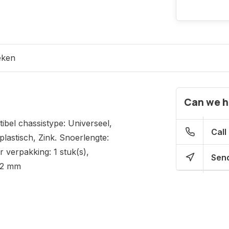
eken
Can we h
el chassistype: Universeel,
Call
lastisch, Zink. Snoerlengte:
 verpakking: 1 stuk(s),
Send
92 mm