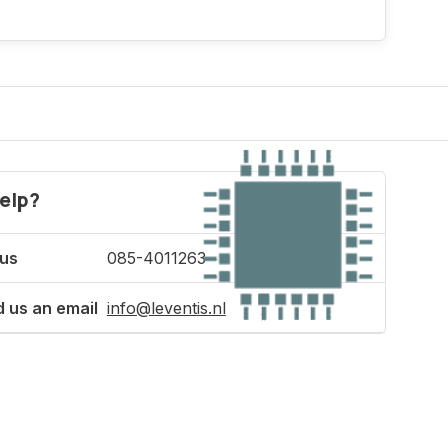
elp?
 us
085-4011263
 us an email
info@leventis.nl