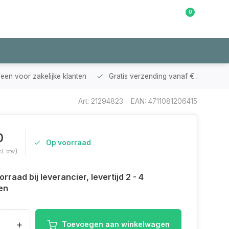
0
Klantenservice
leen voor zakelijke klanten
Gratis verzending vanaf € 200,-
Art: 21294823
EAN: 4711081206415
0
Op voorraad
)
cl. btw
rraad bij leverancier, levertijd 2 - 4
en
+
Toevoegen aan winkelwagen