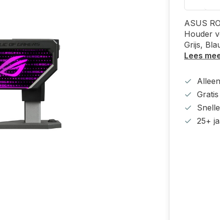
ASUS ROG
Houder vo
Grijs, Bl
Lees me
Alleen
Grati
Snell
25+ ja