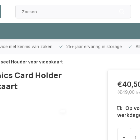
rvice met kennis van zaken
25+ jaar ervaring in storage
Al
rseel Houder voor videokaart
ics Card Holder
€40,5
kaart
(€49,00
In
Op voo
werkdag
-