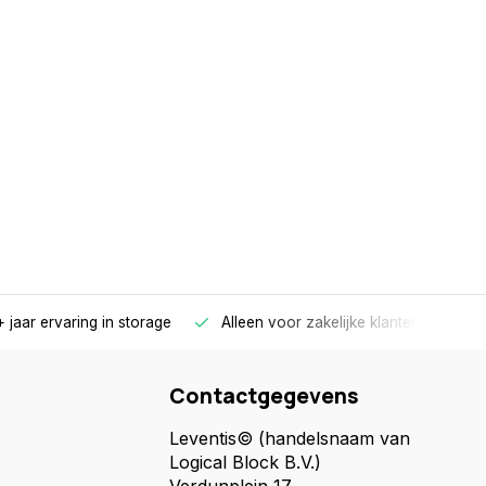
 jaar ervaring in storage
Alleen voor zakelijke klanten
Gr
Contactgegevens
Leventis© (handelsnaam van
Logical Block B.V.)