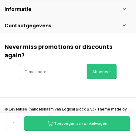
Informatie
Contactgegevens
Never miss promotions or discounts
again?
Abonneer
© Leventis© (handelsnaam van Logical Block B.V.)
- Theme made by
Webdinge
Algemene voorwaarden
Disclaimer
Privacy Beleid
Sitemap
Toevoegen aan winkelwagen