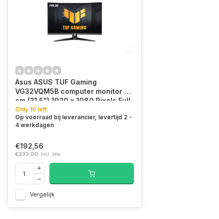
Asus ASUS TUF Gaming
VG32VQM5B computer monitor 80
cm (31.5") 1920 x 1080 Pixels Full
HD LCD Zwart
Only 10 left
Op voorraad bij leverancier, levertijd 2 -
4 werkdagen
€192,56
€233,00
Incl. btw
Vergelijk