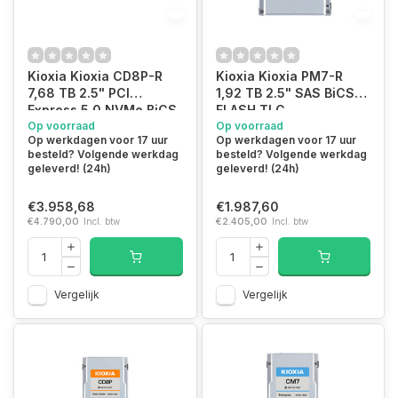
Kioxia Kioxia CD8P-R
Kioxia Kioxia PM7-R
7,68 TB 2.5" PCI
1,92 TB 2.5" SAS BiCS
Express 5.0 NVMe BiCS
FLASH TLC
FLASH TLC
Op voorraad
Op voorraad
Op werkdagen voor 17 uur
Op werkdagen voor 17 uur
besteld? Volgende werkdag
besteld? Volgende werkdag
geleverd! (24h)
geleverd! (24h)
€3.958,68
€1.987,60
€4.790,00
Incl. btw
€2.405,00
Incl. btw
Vergelijk
Vergelijk