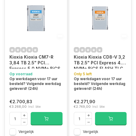
Kioxia Kioxia CM7-R
Kioxia Kioxia CD8-V 3,2
3,84 TB 2.5" PCI
TB 2.5" PCI Express 4.0
Express 5.0 NVMe BiCS
NVMe BiCS FLASH TLC
FLASH TLC
Op voorraad
Only 5 left
Op werkdagen voor 17 uur
Op werkdagen voor 17 uur
besteld? Volgende werkdag
besteld? Volgende werkdag
geleverd! (24h)
geleverd! (24h)
€2.700,83
€2.271,90
€3.268,00
Incl. btw
€2.749,00
Incl. btw
Vergelijk
Vergelijk