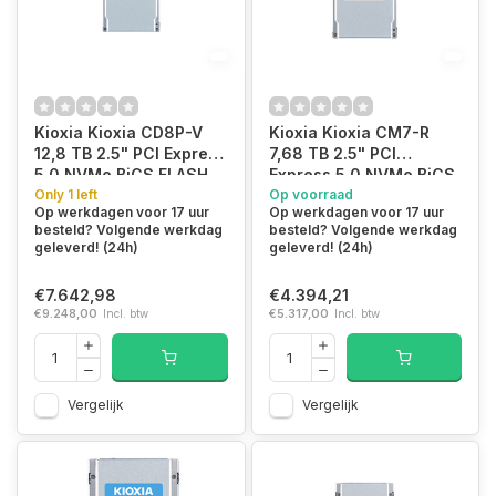
Kioxia Kioxia CD8P-V
Kioxia Kioxia CM7-R
12,8 TB 2.5" PCI Express
7,68 TB 2.5" PCI
5.0 NVMe BiCS FLASH
Express 5.0 NVMe BiCS
TLC
Only 1 left
FLASH TLC
Op voorraad
Op werkdagen voor 17 uur
Op werkdagen voor 17 uur
besteld? Volgende werkdag
besteld? Volgende werkdag
geleverd! (24h)
geleverd! (24h)
€7.642,98
€4.394,21
€9.248,00
Incl. btw
€5.317,00
Incl. btw
Vergelijk
Vergelijk