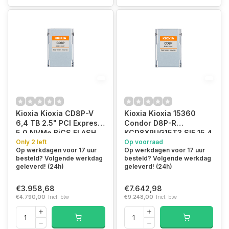
Kioxia Kioxia CD8P-V
Kioxia Kioxia 15360
6,4 TB 2.5" PCI Express
Condor D8P-R
5.0 NVMe BiCS FLASH
KCD8XPUG15T3 SIE 15,4
TLC
Only 2 left
TB 2.5" PCI Express 5.0
Op voorraad
Op werkdagen voor 17 uur
Op werkdagen voor 17 uur
NVMe BiCS FLASH TLC
besteld? Volgende werkdag
besteld? Volgende werkdag
geleverd! (24h)
geleverd! (24h)
€3.958,68
€7.642,98
€4.790,00
Incl. btw
€9.248,00
Incl. btw