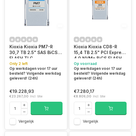
Kioxia Kioxia PM7-R
Kioxia Kioxia CD8-R
30,7 TB 2.5" SAS BiCS
15,4 TB 2.5" PCI Express
FLASH TLC
4.0 NVMe BiCS FLASH
Only 2 left
TLC
Op voorraad
Op werkdagen voor 17 uur
Op werkdagen voor 17 uur
besteld? Volgende werkdag
besteld? Volgende werkdag
geleverd! (24h)
geleverd! (24h)
€19.228,93
€7.280,17
€23.267,00
Incl. btw
€8.809,00
Incl. btw
Vergelijk
Vergelijk