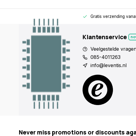
rage
Alleen voor zakelijke klanten
Gratis verzending vana
Klantenservice
no
Veelgestelde vrage
085-4011263
info@leventis.nl
Never miss promotions or discounts ag