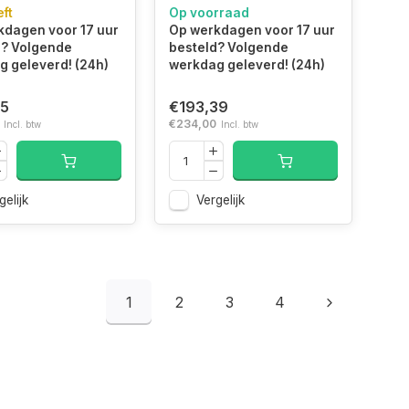
00 RPM 512 MB
harde schijf 6 TB 3.5"
eft
Op voorraad
TA III
3.2 Gen 1 (3.1 Gen 1)
kdagen voor 17 uur
Op werkdagen voor 17 uur
000NM002H)
Zwart (STKP6000400)
d? Volgende
besteld? Volgende
 geleverd! (24h)
werkdag geleverd! (24h)
15
€193,39
€234,00
Incl. btw
Incl. btw
gelijk
Vergelijk
1
2
3
4