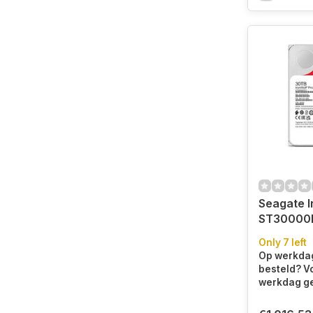
Seagate I
ST30000N
harde sch
Only 7 left
7200 RPM
Op werkdag
SATA III
besteld? V
(ST30000
werkdag ge