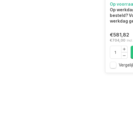
harde sch
Op voorra
7200 RPM
Op werkdag
(ST16000
besteld? V
werkdag ge
€581,82
€704,00
Incl
Vergelij