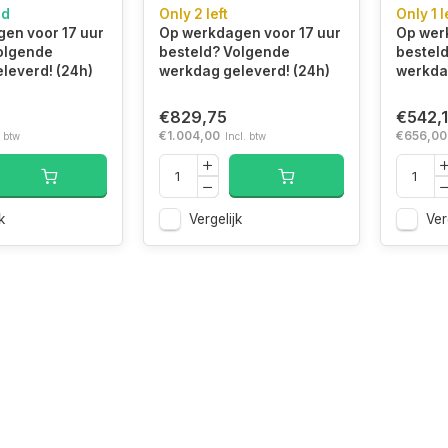
ijf 16 TB
TB 7200 RPM 512 MB
TB 72
ad
Only 2 left
Only 1 l
 256 MB 3.5"
3.5" SATA III
3.5" SA
en voor 17 uur
Op werkdagen voor 17 uur
Op wer
NT001)
(ST24000VE002)
(ST12
olgende
besteld? Volgende
bestel
leverd! (24h)
werkdag geleverd! (24h)
werkdag
€829,75
€542,
€1.004,00
€656,00
. btw
Incl. btw
k
Vergelijk
Ver