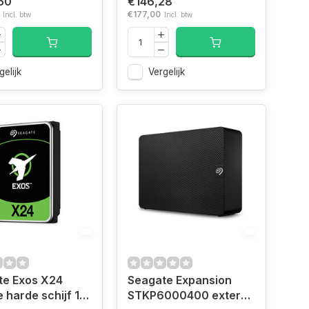
50
€146,28
€177,00
Incl. btw
Incl. btw
gelijk
Vergelijk
te Exos X24
Seagate Expansion
e harde schijf 12
STKP6000400 externe