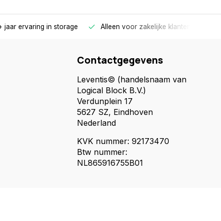
 jaar ervaring in storage
Alleen voor zakelijke klanten
Gr
Contactgegevens
Leventis© (handelsnaam van
Logical Block B.V.)
Verdunplein 17
5627 SZ, Eindhoven
Nederland
KVK nummer: 92173470
Btw nummer:
NL865916755B01