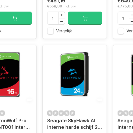
€461,16
€640,
€558,00
€775,00
cl. btw
Incl. btw
k
Vergelijk
Ver
ronWolf Pro
Seagate SkyHawk AI
Seaga
T001 interne
interne harde schijf 24
intern