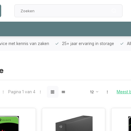
rvice met kennis van zaken
25+ jaar ervaring in storage
Al
e
Pagina 1 van 4
Meest 