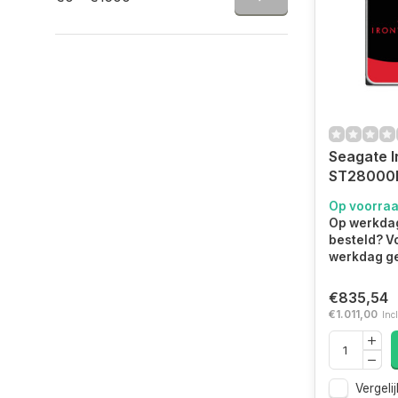
Seagate I
ST28000
interne h
Op voorra
TB 7200 
Op werkdag
3.5" SATA 
besteld? V
(ST2800
werkdag ge
€835,54
€1.011,00
Incl
Vergelij