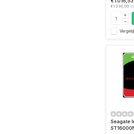
€1.016,53
€1.230,00
In
Vergelij
Seagate I
ST16000N