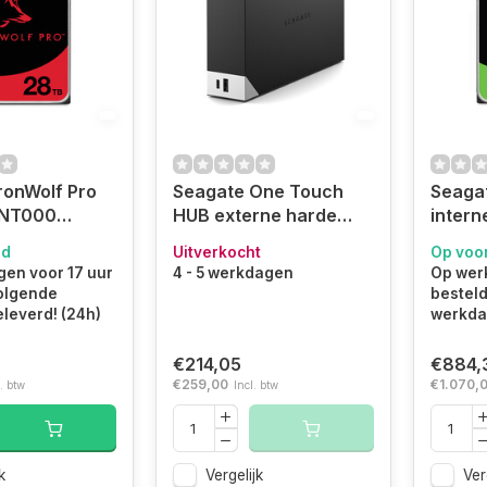
ronWolf Pro
Seagate One Touch
Seaga
NT000
HUB externe harde
intern
arde schijf 28
schijf 10 TB USB Type-
TB 72
ad
Uitverkocht
Op voo
RPM 512 MB
A / USB Type-C 3.2 Gen
3.5" 
en voor 17 uur
4 - 5 werkdagen
Op wer
III
1 (3.1 Gen 1) Zwart,
(ST28
olgende
bestel
0NT000)
Grijs (STLC10000400)
leverd! (24h)
werkdag
€214,05
€884,
€259,00
€1.070,
. btw
Incl. btw
k
Vergelijk
Ver