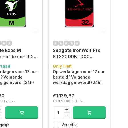
te Exos M
Seagate IronWolf Pro
e harde schijf 28
ST32000NT000
00 RPM 512 MB
interne harde schijf 32
rraad
Only 1 left
SATA
TB 7200 RPM 3.5"
kdagen voor 17 uur
Op werkdagen voor 17 uur
000NM003K)
SATA III
d? Volgende
besteld? Volgende
(ST32000NT000)
 geleverd! (24h)
werkdag geleverd! (24h)
30
€1.139,67
00
€1.379,00
Incl. btw
Incl. btw
gelijk
Vergelijk