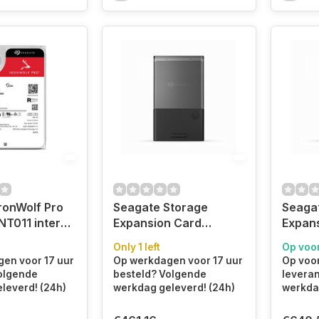
ronWolf Pro
Seagate Storage
Seaga
T011 interne
Expansion Card
Expan
ijf 30 TB
Opslaguitbreidingskaart
Opslag
Only 1 left
Op voo
 512 MB 3.5"
(STJR2000400)
(STJR
en voor 17 uur
Op werkdagen voor 17 uur
Op voor
olgende
besteld? Volgende
leveranc
NT011)
leverd! (24h)
werkdag geleverd! (24h)
werkd