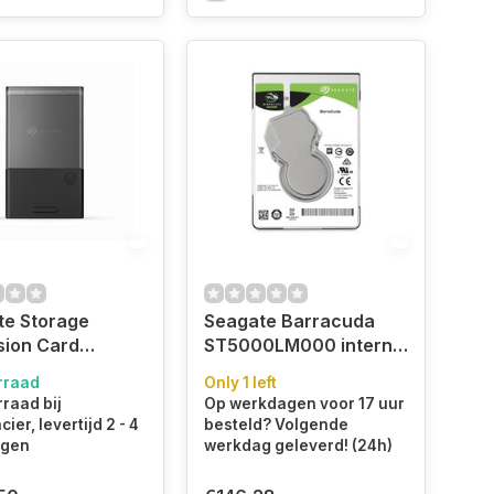
te Storage
Seagate Barracuda
sion Card
ST5000LM000 interne
uitbreidingskaart
harde schijf 5 TB 5400
rraad
Only 1 left
1000400)
RPM 128 MB 2.5" SATA
raad bij
Op werkdagen voor 17 uur
III (ST5000LM000)
ier, levertijd 2 - 4
besteld? Volgende
agen
werkdag geleverd! (24h)