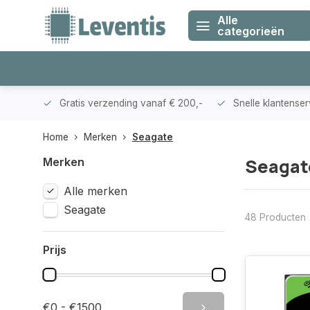
Alle
categorieën
klanten
Gratis verzending vanaf € 200,-
Snelle klantense
Home
Merken
Seagate
Seagat
Merken
Alle merken
Seagate
48 Producten
Prijs
€0 - €1500