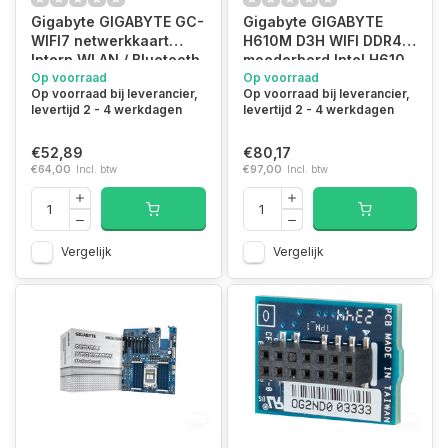
Gigabyte GIGABYTE GC-
Gigabyte GIGABYTE
WIFI7 netwerkkaart
H610M D3H WIFI DDR4
Intern WLAN / Bluetooth
moederbord Intel H610
5800 Mbit/s
Op voorraad
LGA 1700 micro ATX
Op voorraad
Op voorraad bij leverancier,
Op voorraad bij leverancier,
levertijd 2 - 4 werkdagen
levertijd 2 - 4 werkdagen
€52,89
€80,17
€64,00
Incl. btw
€97,00
Incl. btw
Vergelijk
Vergelijk