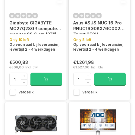
Gigabyte GIGABYTE
Asus ASUS NUC 16 Pro
MO27Q28GR computer
RNUC16GDKX76C002
monitor 68,6 cm (27")
Zwart 358H
2560 x 1440 Pixels
Only 10 left
Only 8 left
Op voorraad bij leverancier,
Op voorraad bij leverancier,
Quad HD OLED Zwart
levertijd 2 - 4 werkdagen
levertijd 2 - 4 werkdagen
€500,83
€1.261,98
€606,00
Incl. btw
€1.527,00
Incl. btw
Vergelijk
Vergelijk