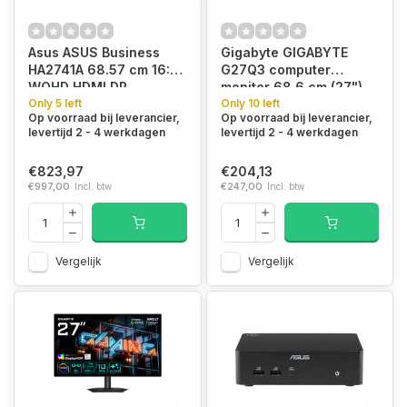
Asus ASUS Business
Gigabyte GIGABYTE
HA2741A 68.57 cm 16:9
G27Q3 computer
WQHD HDMI DP
monitor 68,6 cm (27")
Only 5 left
2560 x 1440 Pixels
Only 10 left
Op voorraad bij leverancier,
Op voorraad bij leverancier,
Quad HD LED Zwart
levertijd 2 - 4 werkdagen
levertijd 2 - 4 werkdagen
€823,97
€204,13
€997,00
Incl. btw
€247,00
Incl. btw
Vergelijk
Vergelijk