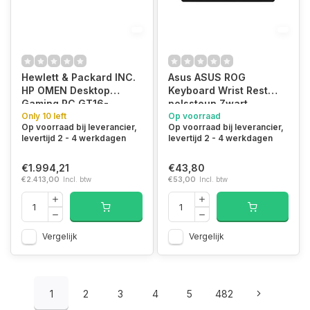
Hewlett & Packard INC.
Asus ASUS ROG
HP OMEN Desktop
Keyboard Wrist Rest
Gaming PC GT16-
polssteun Zwart
0184ng i7-
Only 10 left
Op voorraad
Op voorraad bij leverancier,
Op voorraad bij leverancier,
14700F/32GB/1TBSSD/RTX5070/W11
levertijd 2 - 4 werkdagen
levertijd 2 - 4 werkdagen
Home
€1.994,21
€43,80
€2.413,00
Incl. btw
€53,00
Incl. btw
Vergelijk
Vergelijk
1
2
3
4
5
482