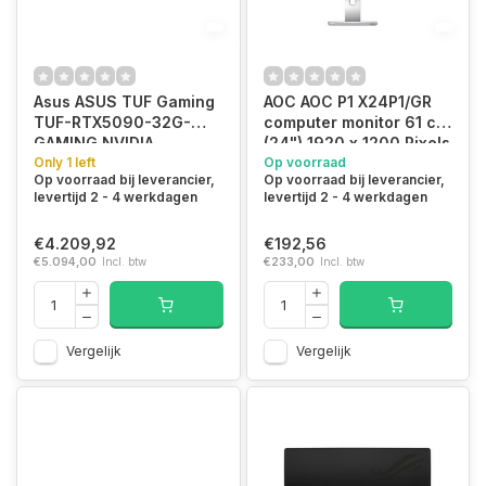
Asus ASUS TUF Gaming
AOC AOC P1 X24P1/GR
TUF-RTX5090-32G-
computer monitor 61 cm
GAMING NVIDIA
(24") 1920 x 1200 Pixels
GeForce RTX 5090 32
Only 1 left
WUXGA LED Grijs
Op voorraad
Op voorraad bij leverancier,
Op voorraad bij leverancier,
GB GDDR7
levertijd 2 - 4 werkdagen
levertijd 2 - 4 werkdagen
€4.209,92
€192,56
€5.094,00
Incl. btw
€233,00
Incl. btw
Vergelijk
Vergelijk