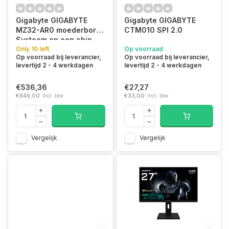
Gigabyte GIGABYTE
Gigabyte GIGABYTE
MZ32-AR0 moederbord
CTM010 SPI 2.0
Systeem op een chip
(SOC) Socket SP3
Only 10 left
Op voorraad
Op voorraad bij leverancier,
Op voorraad bij leverancier,
Verlengd ATX
levertijd 2 - 4 werkdagen
levertijd 2 - 4 werkdagen
€536,36
€27,27
€649,00
Incl. btw
€33,00
Incl. btw
Vergelijk
Vergelijk