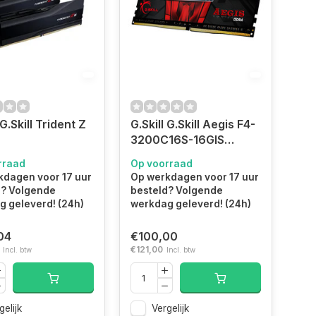
 G.Skill Trident Z
G.Skill G.Skill Aegis F4-
3200C16S-16GIS
3636F16GX2-
geheugenmodule 16
rraad
Op voorraad
geheugenmodule
GB 1 x 16 GB DDR4
kdagen voor 17 uur
Op werkdagen voor 17 uur
2 x 16 GB DDR5
288-pin DIMM
d? Volgende
besteld? Volgende
in DIMM
 geleverd! (24h)
werkdag geleverd! (24h)
04
€100,00
€121,00
Incl. btw
Incl. btw
gelijk
Vergelijk