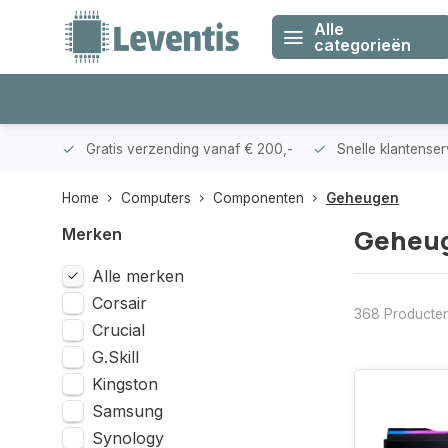
Alle
categorieën
klanten
Gratis verzending vanaf € 200,-
Snelle klantense
Home
Computers
Componenten
Geheugen
Geheu
Merken
Alle merken
Corsair
368 Producte
Crucial
G.Skill
Kingston
Samsung
Synology