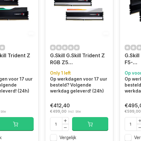
kill Trident Z
G.Skill G.Skill Trident Z
G.Skill
RGB Z5
F5-
module 32
geheugenmodule 32
6000J
Only 1 left
Op voo
 GB DDR5
GB 2 x 16 GB DDR5
TZ5K 
en voor 17 uur
Op werkdagen voor 17 uur
Op wer
DIMM
288-pin DIMM
32 GB 
olgende
besteld? Volgende
bestel
288-p
leverd! (24h)
werkdag geleverd! (24h)
werkdag
€412,40
€495,
€499,00
€599,00
. btw
Incl. btw
k
Vergelijk
Ver