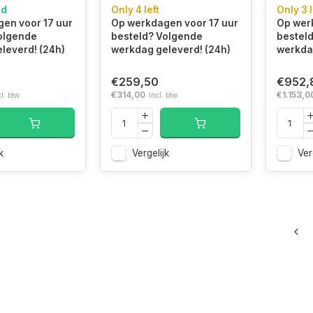
00MT/s DDR5
6000J3636F16GX1-
8000
ad
Only 4 left
Only 3 l
 (set van 2)
TZ5RK
TZ5N
en voor 17 uur
Op werkdagen voor 17 uur
Op wer
ack EXPO
geheugenmodule 16
geheu
olgende
besteld? Volgende
bestel
GB 1 x 16 GB DDR5
GB 2 
leverd! (24h)
werkdag geleverd! (24h)
werkdag
6000 MT/s 288-pin
8000 
DIMM
DIMM
€259,50
€952,
€314,00
€1.153,0
cl. btw
Incl. btw
k
Vergelijk
Ver