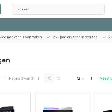
rvice met kennis van zaken
25+ jaar ervaring in storage
Al
gen
n
Pagina 3 van 31
Meest 