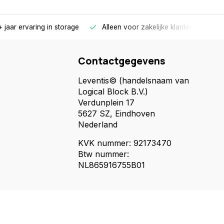
 jaar ervaring in storage
Alleen voor zakelijke klanten
Gr
Contactgegevens
Leventis© (handelsnaam van
Logical Block B.V.)
Verdunplein 17
5627 SZ, Eindhoven
Nederland
KVK nummer: 92173470
Btw nummer:
NL865916755B01