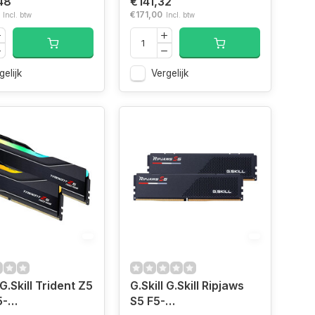
48
€141,32
€171,00
Incl. btw
Incl. btw
gelijk
Vergelijk
 G.Skill Trident Z5
G.Skill G.Skill Ripjaws
5-
S5 F5-