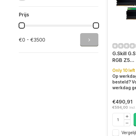
Prijs
€0 - €3500
G.Skill G.S
RGB Z5
geheugen
Only 10 left
GB 2 x 16
Op werkdag
288-pin 
besteld? V
werkdag ge
€490,91
€594,00
Incl
Vergelij