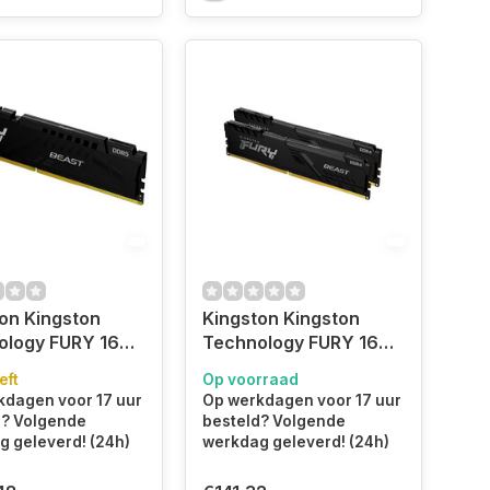
on Kingston
Kingston Kingston
ology FURY 16GB
Technology FURY 16GB
T/s DDR5 CL40
3200MT/s DDR4 CL16
eft
Op voorraad
Beast Black
DIMM (Kit van 2) Beast
kdagen voor 17 uur
Op werkdagen voor 17 uur
Black
d? Volgende
besteld? Volgende
 geleverd! (24h)
werkdag geleverd! (24h)