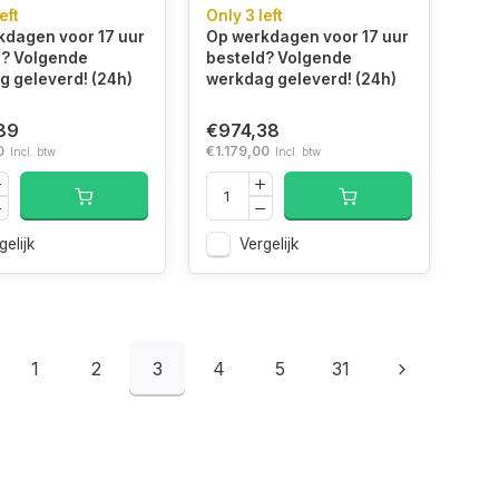
J4048G24GX2-
6800J3445G16GX2-
eft
Only 3 left
R
RS5K geheugenmodule
kdagen voor 17 uur
Op werkdagen voor 17 uur
genmodule 48
32 GB 2 x 16 GB DDR5
d? Volgende
besteld? Volgende
x 24 GB DDR5
 geleverd! (24h)
werkdag geleverd! (24h)
MT/s 288-pin
89
€974,38
0
€1.179,00
Incl. btw
Incl. btw
gelijk
Vergelijk
1
2
3
4
5
31