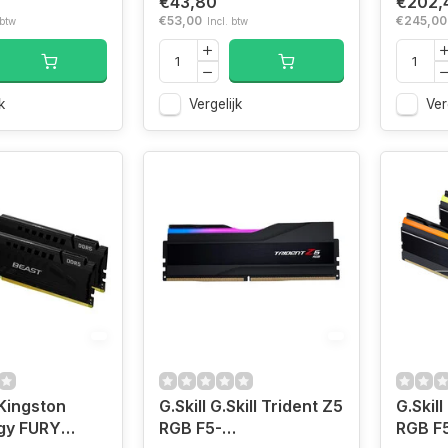
€43,80
€202,
€53,00
€245,00
 btw
Incl. btw
k
Vergelijk
Ver
Kingston
G.Skill G.Skill Trident Z5
G.Skill
gy FURY
RGB F5-
RGB F