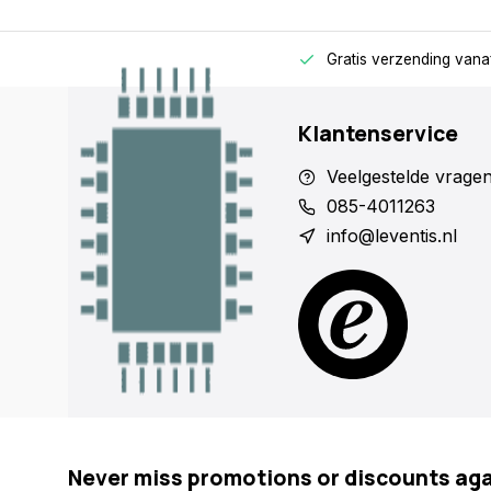
rage
Alleen voor zakelijke klanten
Gratis verzending vana
Klantenservice
Veelgestelde vrage
085-4011263
info@leventis.nl
Never miss promotions or discounts ag