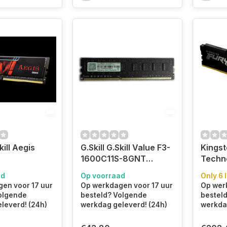
kill Aegis
G.Skill G.Skill Value F3-
Kingst
1600C11S-8GNT
Techn
module 16
geheugenmodule 8 GB
5200M
ad
Op voorraad
Only 6 l
 GB 288-pin
1 x 8 GB DDR3 240-pin
DIMM 
en voor 17 uur
Op werkdagen voor 17 uur
Op wer
DIMM
olgende
besteld? Volgende
bestel
leverd! (24h)
werkdag geleverd! (24h)
werkdag