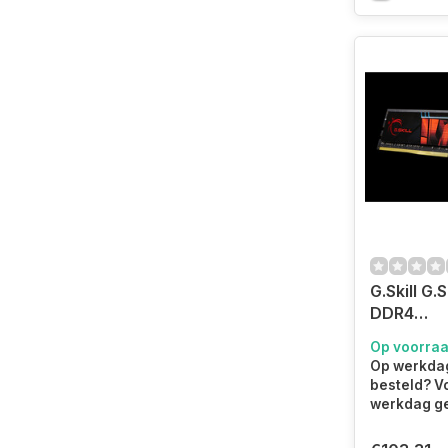
G.Skill G.S
DDR4
geheugen
Op voorra
GB 1 x 16
Op werkdag
DIMM
besteld? V
werkdag ge