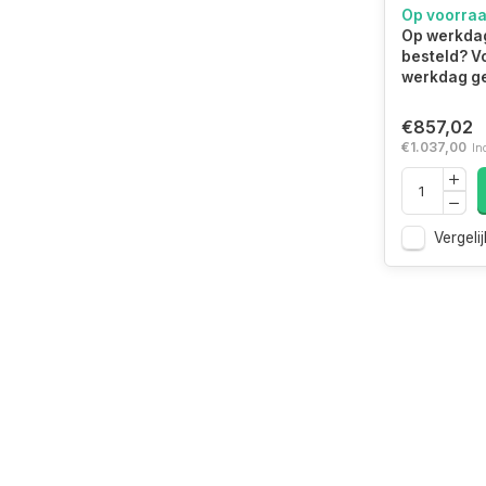
64GB 60
Op voorra
CL36 DIMM
Op werkdag
Beast Bl
besteld? V
werkdag ge
€857,02
€1.037,00
In
Vergelij