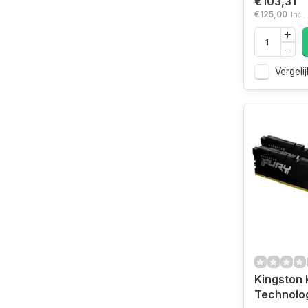
€103,31
€125,00
Incl.
Vergelij
Kingston 
Technolo