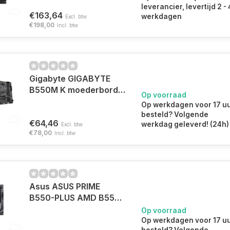
leverancier, levertijd 2 - 
€163,64
werkdagen
Excl. btw
€198,00
Incl. btw
Gigabyte GIGABYTE
B550M K moederbord
Op voorraad
AMD B550 Socket AM4
Op werkdagen voor 17 u
micro ATX
besteld? Volgende
€64,46
werkdag geleverd! (24h)
Excl. btw
€78,00
Incl. btw
Asus ASUS PRIME
B550-PLUS AMD B550
Socket AM4 ATX
Op voorraad
Op werkdagen voor 17 u