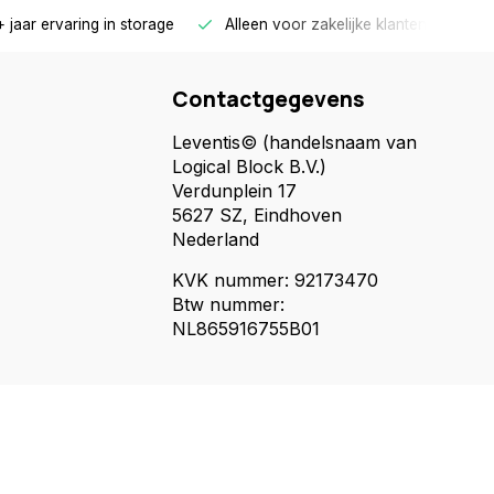
 jaar ervaring in storage
Alleen voor zakelijke klanten
Gr
Contactgegevens
Leventis© (handelsnaam van
Logical Block B.V.)
Verdunplein 17
5627 SZ, Eindhoven
Nederland
KVK nummer: 92173470
Btw nummer:
NL865916755B01