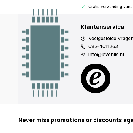
rage
Alleen voor zakelijke klanten
Gratis verzending vana
Klantenservice
Veelgestelde vrage
085-4011263
info@leventis.nl
Never miss promotions or discounts ag