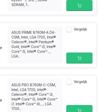
Ryzen™ 7, 3rd..., DDR4-
SDRAM, 1...
Vergelijk
ASUS PRIME B760M-A D4-
CSM, Intel, LGA 1700, Intel®
Celeron®, Intel® Pentium®
Gold, Intel® Core™ i3, Intel®
ur
Core™ i5, Intel® Core™...,
LGA...
Vergelijk
ASUS PRO B760M-C-CSM,
Intel, LGA 1700, Intel®
Celeron®, Intel® Core™ i3,
Intel® Core™ i5, Intel® Core™
ur
i7, Intel® Core™ i9,..., LGA
1700...