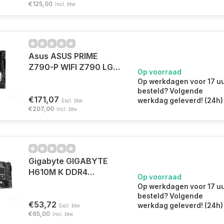
€125,00
Incl. btw
Asus ASUS PRIME
Z790-P WIFI Z790 LGA
Op voorraad
1700 ATX
Op werkdagen voor 17 u
besteld? Volgende
€171,07
werkdag geleverd! (24h)
Excl. btw
€207,00
Incl. btw
Gigabyte GIGABYTE
H610M K DDR4
Op voorraad
moederbord Intel H610
Op werkdagen voor 17 u
Express LGA 1700
besteld? Volgende
€53,72
micro ATX
werkdag geleverd! (24h)
Excl. btw
€65,00
Incl. btw