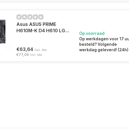
Asus ASUS PRIME
H610M-K D4 H610 LGA
Op voorraad
1700 micro ATX
Op werkdagen voor 17 u
besteld? Volgende
€63,64
werkdag geleverd! (24h)
Excl. btw
€77,00
Incl. btw