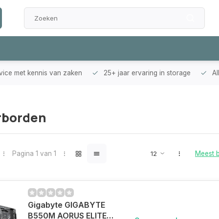
rvice met kennis van zaken
25+ jaar ervaring in storage
Al
rborden
Pagina 1 van 1
Meest 
Gigabyte GIGABYTE
B550M AORUS ELITE