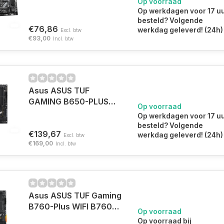
Op voorraad
moederbord AMD B550
Op werkdagen voor 17 u
Socket AM4 micro ATX
besteld? Volgende
€76,86
werkdag geleverd! (24h)
Excl. btw
€93,00
Incl. btw
Asus ASUS TUF
GAMING B650-PLUS
Op voorraad
WIFI AMD B650 Socket
Op werkdagen voor 17 u
AM5 ATX
besteld? Volgende
€139,67
werkdag geleverd! (24h)
Excl. btw
€169,00
Incl. btw
Asus ASUS TUF Gaming
B760-Plus WIFI B760
Op voorraad
LGA 1700 ATX
Op voorraad bij