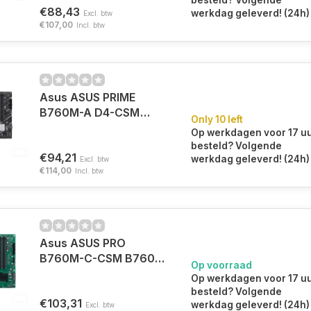
besteld? Volgende
€88,43
werkdag geleverd! (24h)
Excl. btw
€107,00
Incl. btw
Asus ASUS PRIME
B760M-A D4-CSM
Only 10 left
B760 LGA 1700 micro
Op werkdagen voor 17 u
ATX
besteld? Volgende
€94,21
werkdag geleverd! (24h)
Excl. btw
€114,00
Incl. btw
Asus ASUS PRO
B760M-C-CSM B760
Op voorraad
LGA 1700 micro ATX
Op werkdagen voor 17 u
besteld? Volgende
€103,31
werkdag geleverd! (24h)
Excl. btw