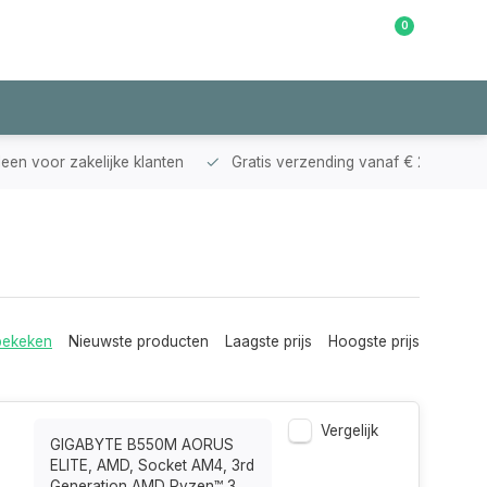
0
Klantenservice
leen voor zakelijke klanten
Gratis verzending vanaf € 200,-
bekeken
Nieuwste producten
Laagste prijs
Hoogste prijs
Vergelijk
GIGABYTE B550M AORUS
ELITE, AMD, Socket AM4, 3rd
Generation AMD Ryzen™ 3,