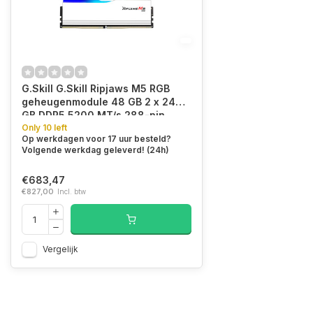
G.Skill G.Skill Ripjaws M5 RGB
geheugenmodule 48 GB 2 x 24
GB DDR5 5200 MT/s 288-pin
DIMM
Only 10 left
Op werkdagen voor 17 uur besteld?
Volgende werkdag geleverd! (24h)
€683,47
€827,00
Incl. btw
Vergelijk