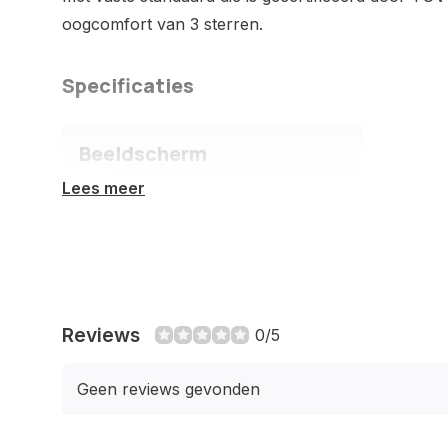
oogcomfort van 3 sterren.
Specificaties
Beeldscherm
Lees meer
Beeldschermdiagonaal
60,5 cm
(23.8")
Resolutie
1920 x 1080
Pixels
Reviews
0/5
HD type
Full HD
Geen reviews gevonden
Oorspronkelijke
16:9
beeldverhouding