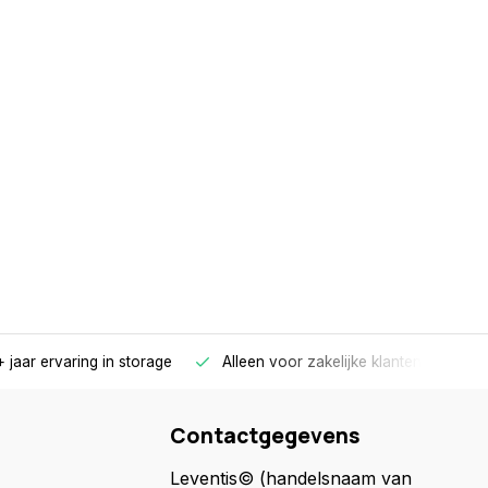
 jaar ervaring in storage
Alleen voor zakelijke klanten
Gr
Contactgegevens
Leventis© (handelsnaam van