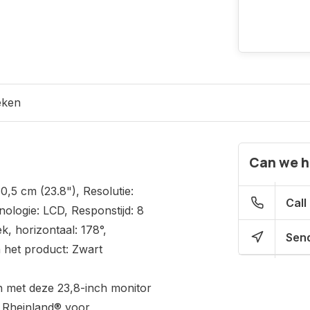
eken
Can we h
5 cm (23.8"), Resolutie:
Call
nologie: LCD, Responstijd: 8
k, horizontaal: 178°,
Send
n het product: Zwart
en met deze 23,8-inch monitor
V Rheinland® voor