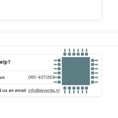
elp?
 us
085-4011263
 us an email
info@leventis.nl