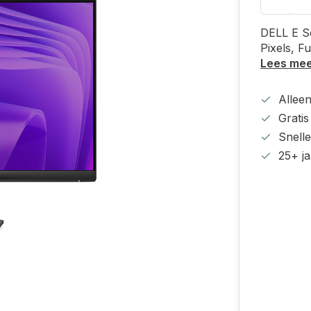
DELL E S
Pixels, F
Lees me
Alleen
Grati
Snell
25+ ja