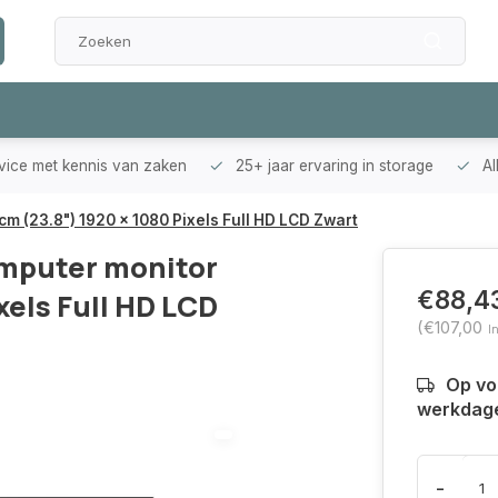
rvice met kennis van zaken
25+ jaar ervaring in storage
Al
m (23.8") 1920 x 1080 Pixels Full HD LCD Zwart
omputer monitor
€88,4
xels Full HD LCD
(€107,00
I
Op voo
werkdag
-