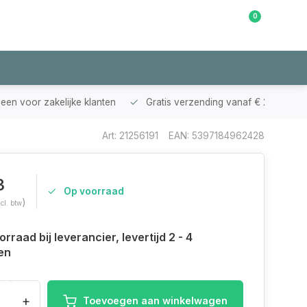
0
Klantenservice
leen voor zakelijke klanten
Gratis verzending vanaf € 200,-
Art: 21256191
EAN: 5397184962428
3
Op voorraad
)
ncl. btw
rraad bij leverancier, levertijd 2 - 4
en
+
Toevoegen aan winkelwagen