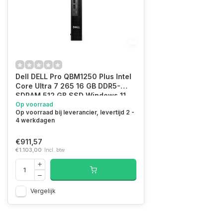
Dell DELL Pro QBM1250 Plus Intel
Core Ultra 7 265 16 GB DDR5-
SDRAM 512 GB SSD Windows 11
Pro Micro PC Mini PC Zwart
Op voorraad
Op voorraad bij leverancier, levertijd 2 -
4 werkdagen
€911,57
€1.103,00
Incl. btw
Vergelijk