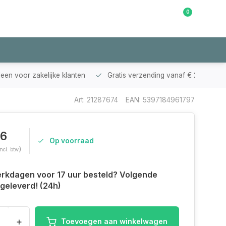
0
Klantenservice
leen voor zakelijke klanten
Gratis verzending vanaf € 200,-
Art: 21287674
EAN: 5397184961797
56
Op voorraad
)
Incl. btw
rkdagen voor 17 uur besteld? Volgende
geleverd! (24h)
+
Toevoegen aan winkelwagen