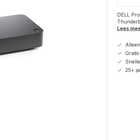
DELL Pro
Thunderbo
Lees me
Alleen
Grati
Snell
25+ ja