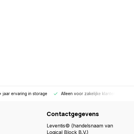
 jaar ervaring in storage
Alleen voor zakelijke klanten
Gr
Contactgegevens
Leventis© (handelsnaam van
Logical Block B.V.)