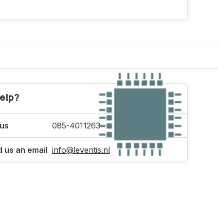
elp?
 us
085-4011263
 us an email
info@leventis.nl