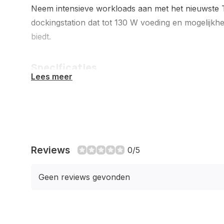
Neem intensieve workloads aan met het nieuwste 
dockingstation dat tot 130 W voeding en mogelijk
biedt.
Specificaties
Lees meer
Poorten & interfaces
Connectiviteitstechnologie
Bedraad
Reviews
0/5
Hostinterface
Thunderbolt
4
Geen reviews gevonden
Aantal
4
poorten USB
3.2 Gen 2 (3.1