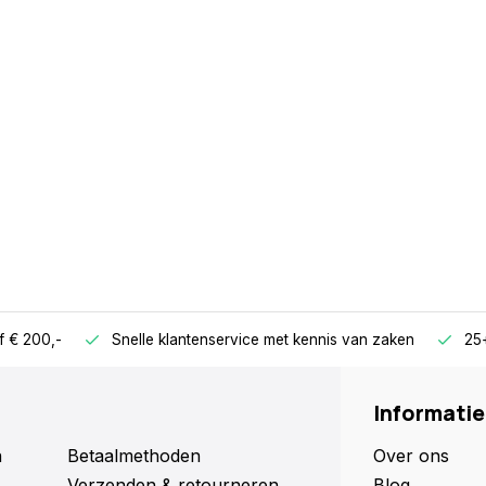
f € 200,-
Snelle klantenservice met kennis van zaken
25+
Informatie
n
Betaalmethoden
Over ons
Verzenden & retourneren
Blog