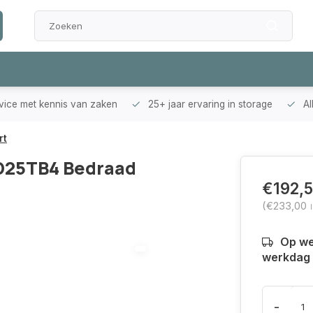
rvice met kennis van zaken
25+ jaar ervaring in storage
Al
rt
SD25TB4 Bedraad
€192,
(€233,00
Op we
werkdag 
-