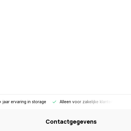
 jaar ervaring in storage
Alleen voor zakelijke klanten
Gr
Contactgegevens