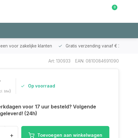
0
Klantenservice
leen voor zakelijke klanten
Gratis verzending vanaf € 200,-
Art: 130933
EAN: 0810084691090
7
Op voorraad
)
cl. btw
rkdagen voor 17 uur besteld? Volgende
geleverd! (24h)
+
Toevoegen aan winkelwagen