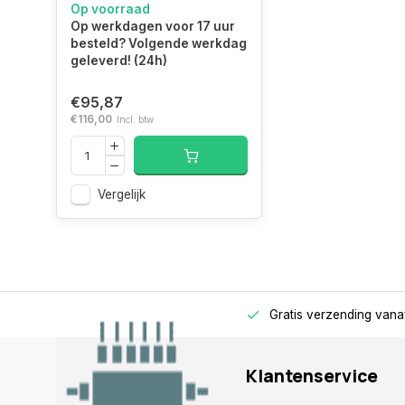
Op voorraad
over Ethernet (PoE)
IEEE 802.1Q
Op werkdagen voor 17 uur
besteld? Volgende werkdag
geleverd! (24h)
Aantal
300
gebruikers
gebruiker(s)
€95,87
€116,00
Incl. btw
MIMO
VLAN=ondersteuning
Vergelijk
Quality of
Service (QoS)
Maximum
139,35 m
rage
Alleen voor zakelijke klanten
Gratis verzending vana
indoorbereik
Zendvermogen
23 dBmW
Klantenservice