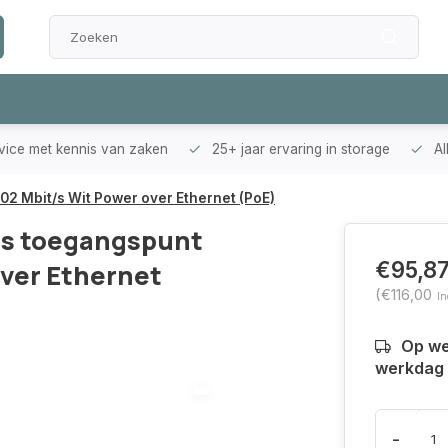
rvice met kennis van zaken
25+ jaar ervaring in storage
Al
2 Mbit/s Wit Power over Ethernet (PoE)
os toegangspunt
€95,8
over Ethernet
(€116,00
In
Op we
werkdag 
-