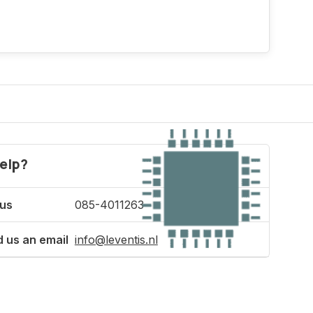
elp?
 us
085-4011263
 us an email
info@leventis.nl