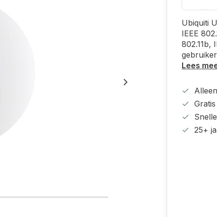
Ubiquiti 
IEEE 802.
802.11b, 
gebruiker
Lees me
Alleen
Grati
Snell
25+ ja