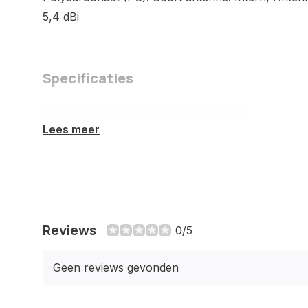
5,4 dBi
Specificaties
Kenmerken
Lees meer
2,4 GHz
5 GHz
6 GHz
Reviews
0/5
Maximale
2402 Mbit/s
Geen reviews gevonden
overdrachtssnelheid
van gegevens