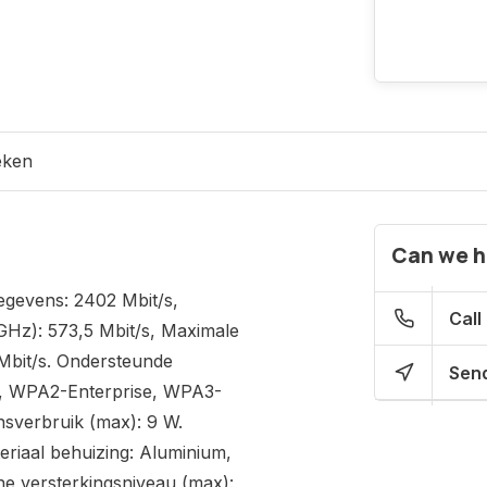
eken
Can we h
egevens: 2402 Mbit/s,
Call
GHz): 573,5 Mbit/s, Maximale
Mbit/s. Ondersteunde
Send
K, WPA2-Enterprise, WPA3-
nsverbruik (max): 9 W.
teriaal behuizing: Aluminium,
ne versterkingsniveau (max):