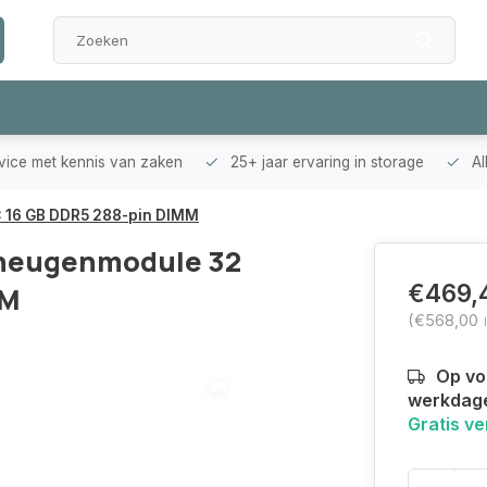
rvice met kennis van zaken
25+ jaar ervaring in storage
Al
 16 GB DDR5 288-pin DIMM
eheugenmodule 32
€469,
MM
(€568,00
Op voo
werkdag
Gratis v