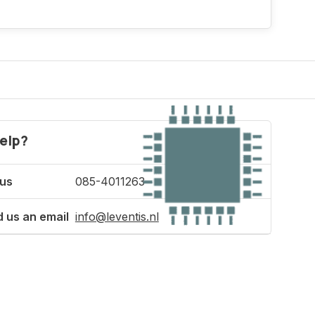
elp?
 us
085-4011263
 us an email
info@leventis.nl