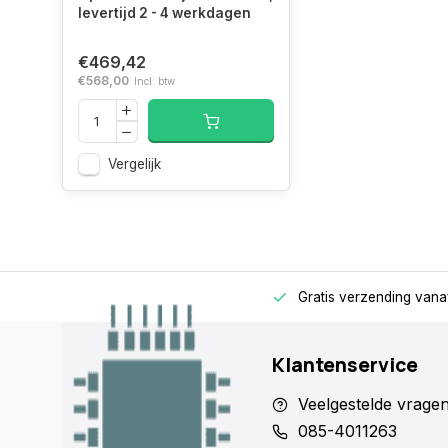
DIMM
levertijd 2 - 4 werkdagen
Profile (XMP)
€469,42
Intel Extreme
3.0
€568,00
Incl. btw
Memory
Profile (XMP)
versie
Vergelijk
SPD profiel
Kleur van het
Zwart
product
rage
Alleen voor zakelijke klanten
Gratis verzending vana
Type koeling
Koelplaat
Klantenservice
Backlight
Veelgestelde vrage
Backlight-
Rood/groen/blauw
085-4011263