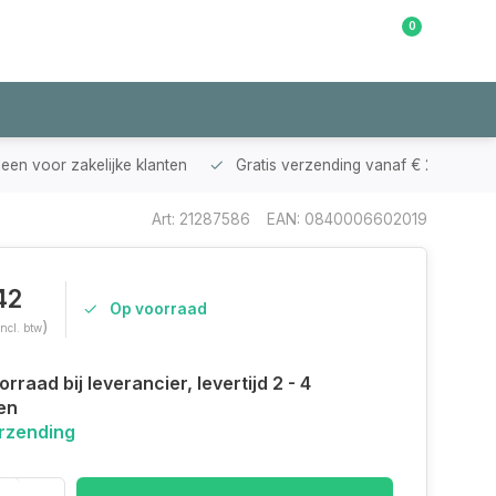
0
Klantenservice
leen voor zakelijke klanten
Gratis verzending vanaf € 200,-
Art: 21287586
EAN: 0840006602019
42
Op voorraad
)
Incl. btw
rraad bij leverancier, levertijd 2 - 4
en
erzending