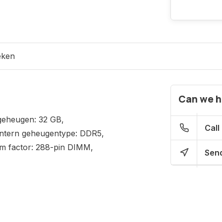
eken
Can we h
geheugen: 32 GB,
Call
Intern geheugentype: DDR5,
m factor: 288-pin DIMM,
Send