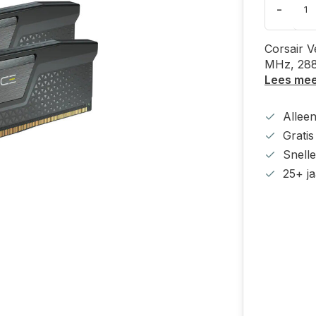
-
Corsair 
MHz, 288
Lees me
Alleen
Grati
Snell
25+ ja