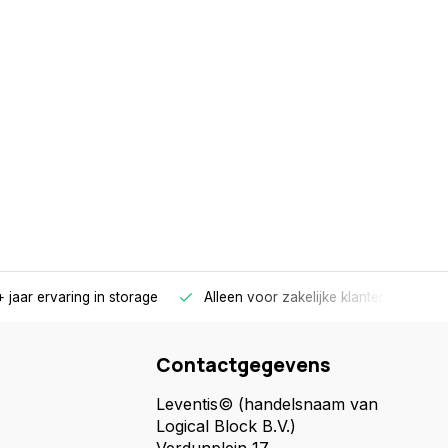
 jaar ervaring in storage
Alleen voor zakelijke klanten
Gr
Contactgegevens
Leventis© (handelsnaam van
Logical Block B.V.)